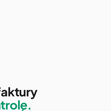
faktury
trolę.